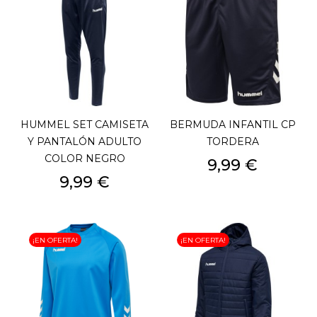
HUMMEL SET CAMISETA
BERMUDA INFANTIL CP
Y PANTALÓN ADULTO
TORDERA
COLOR NEGRO
Precio
9,99 €
Precio
9,99 €
¡EN OFERTA!
¡EN OFERTA!