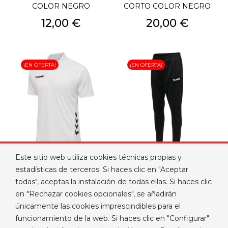
COLOR NEGRO
CORTO COLOR NEGRO
Precio
Precio
12,00 €
20,00 €
¡EN OFERTA!
¡EN OFERTA!
Este sitio web utiliza cookies técnicas propias y
POLO HUMMEL PLAYFUL
PANTALÓN DE CHANDAL
estadísticas de terceros. Si haces clic en "Aceptar
COLOR BLANCO
HUMMEL DE COLOR
todas", aceptas la instalación de todas ellas. Si haces clic
NEGRO
Precio
12,00 €
en "Rechazar cookies opcionales", se añadirán
Precio
9,99 €
únicamente las cookies imprescindibles para el
funcionamiento de la web. Si haces clic en "Configurar"