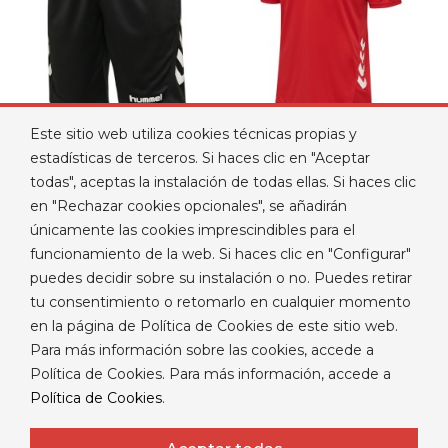
Este sitio web utiliza cookies técnicas propias y
BERMUDA HUMMEL
POLO HUMMEL PLAYFUL
estadísticas de terceros. Si haces clic en "Aceptar
COLOR NEGRO
COLOR ROJO
todas", aceptas la instalación de todas ellas. Si haces clic
Precio
Precio
9,99 €
12,00 €
en "Rechazar cookies opcionales", se añadirán
únicamente las cookies imprescindibles para el
funcionamiento de la web. Si haces clic en "Configurar"
puedes decidir sobre su instalación o no. Puedes retirar
tu consentimiento o retomarlo en cualquier momento
en la página de Política de Cookies de este sitio web.
Para más información sobre las cookies, accede a

PRODUCTOS
Política de Cookies. Para más información, accede a
Política de Cookies
.

NUESTRA EMPRESA

TU CUENTA