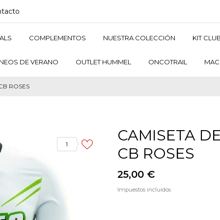
tacto
ALS
COMPLEMENTOS
NUESTRA COLECCIÓN
KIT CLU
NEOS DE VERANO
OUTLET HUMMEL
ONCOTRAIL
MAC
CB ROSES
CAMISETA D
1
CB ROSES
25,00 €
Impuestos incluidos