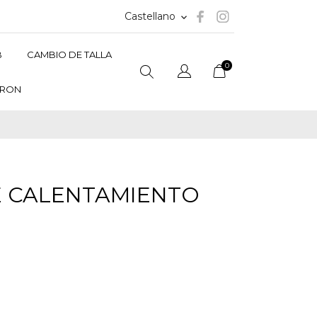
Castellano
keyboard_arrow_down
B
CAMBIO DE TALLA
0
RON
E CALENTAMIENTO