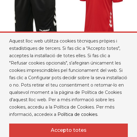
Aquest lloc web utilitza cookies tècniques pròpies i
BERMUDA HUMMEL
POLO HUMMEL PLAYFUL
estadístiques de tercers. Si fas clic a "Accepto totes",
COLOR NEGRE
COLOR VERMELL
acceptes la instal·lació de totes elles. Si fas clic a
Preu
Preu
9,99 €
12,00 €
"Refusar cookies opcionals", s'afegiran únicament les
cookies imprescindibles pel funcionament del web. Si
fas clic a Configurar pots decidir sobre la seva instal·lació
o no. Pots retirar el teu consentiment o retomar-lo en
qualsevol moment a la pàgina de Política de Cookies
d'aquest lloc web. Per a més informació sobre les

PRODUCTES
cookies, accediu a la Política de Cookies. Per més
informació, accedeix a
Política de cookies
.

NUESTRA EMPRESA

EL VOSTRE COMPTE
Accepto totes