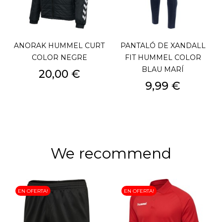
ANORAK HUMMEL CURT
PANTALÓ DE XANDALL
COLOR NEGRE
FIT HUMMEL COLOR
BLAU MARÍ
Preu
20,00 €
Preu
9,99 €
We recommend
EN OFERTA!
EN OFERTA!