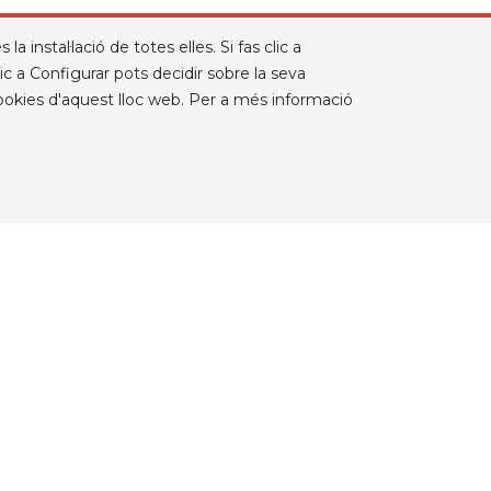
 instal·lació de totes elles. Si fas clic a
c a Configurar pots decidir sobre la seva
Cookies d'aquest lloc web. Per a més informació
BOSSA TROLLEY AMB RODES MACRON
COMPASS COLOR NEGRE
Preu
44,47 €
INFORMACIÓ DE LA
BOTIGA