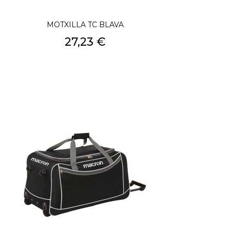
MOTXILLA TC BLAVA
Preu
27,23 €