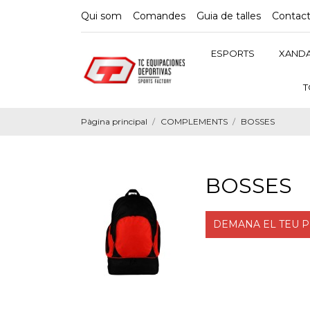
Qui som
Comandes
Guia de talles
Contac
ESPORTS
XANDA
T
Pàgina principal
COMPLEMENTS
BOSSES
BOSSES
DEMANA EL TEU 