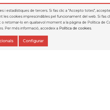
i estadístiques de tercers. Si fas clic a "Accepto totes", acceptes la
t les cookies imprescindibles pel funcionament del web. Si fas cli
ment o retomar-lo en qualsevol moment a la pàgina de Política de 
BOSSA TROLLEY AMB RODES MACRON
ies. Per més informació, accedeix a
Política de cookies
.
COMPASS COLOR BLAU MARÍ
Preu
44,47 €
cionals
Configurar

1
2
Següent
STRA EMPRESA
EL VOSTRE COMPTE
legal
Informació personal