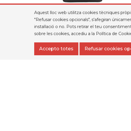
Aquest lloc web utilitza cookies tècniques pròpies 
"Refusar cookies opcionals", s'afegiran únicamen
instal·lació o no. Pots retirar el teu consenti
MOTXILLA TC VERMELLA
sobre les cookies, accediu a la Política de Cook
Preu
27,23 €
Accepto totes
Refusar cookies op
PRODUCTES
NUE
Aviso 