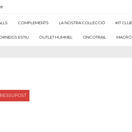
te
LLS
COMPLEMENTS
LA NOSTRA COL·LECCIÓ
KIT CLU
ORNEIGS ESTIU
OUTLET HUMMEL
ONCOTRAIL
MACRO
PRESSUPOST