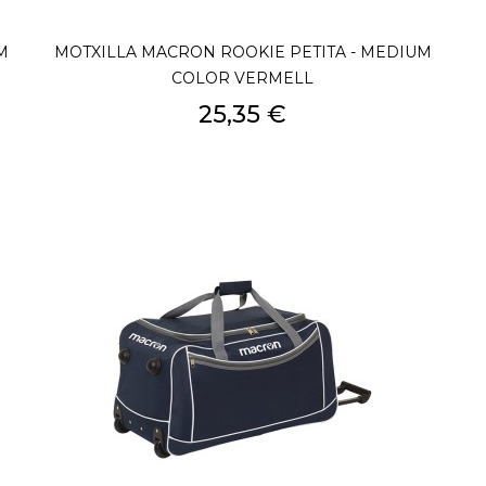
M
MOTXILLA MACRON ROOKIE PETITA - MEDIUM
COLOR VERMELL
Preu
25,35 €