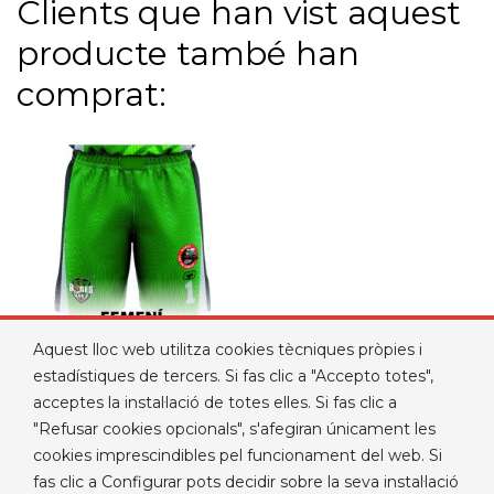
Clients que han vist aquest
producte també han
comprat:
Aquest lloc web utilitza cookies tècniques pròpies i
PANTALÓ DE JOC CB
estadístiques de tercers. Si fas clic a "Accepto totes",
ROSES FEMENÍ
acceptes la instal·lació de totes elles. Si fas clic a
Preu
19,00 €
"Refusar cookies opcionals", s'afegiran únicament les
cookies imprescindibles pel funcionament del web. Si
fas clic a Configurar pots decidir sobre la seva instal·lació