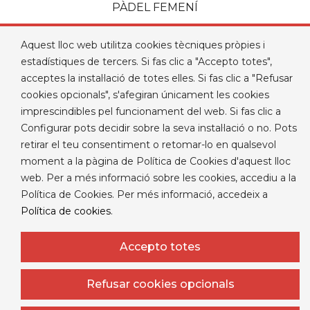
PÀDEL FEMENÍ
Aquest lloc web utilitza cookies tècniques pròpies i
estadístiques de tercers. Si fas clic a "Accepto totes",
acceptes la instal·lació de totes elles. Si fas clic a "Refusar
cookies opcionals", s'afegiran únicament les cookies
imprescindibles pel funcionament del web. Si fas clic a

PRODUCTES
Configurar pots decidir sobre la seva instal·lació o no. Pots

NUESTRA EMPRESA
retirar el teu consentiment o retomar-lo en qualsevol
moment a la pàgina de Política de Cookies d'aquest lloc

EL VOSTRE COMPTE
web. Per a més informació sobre les cookies, accediu a la

INFORMACIÓ DE LA BOTIGA
Política de Cookies. Per més informació, accedeix a
Política de cookies
.
Botiga online desenvolupada per
comertis.com
Accepto totes
Refusar cookies opcionals